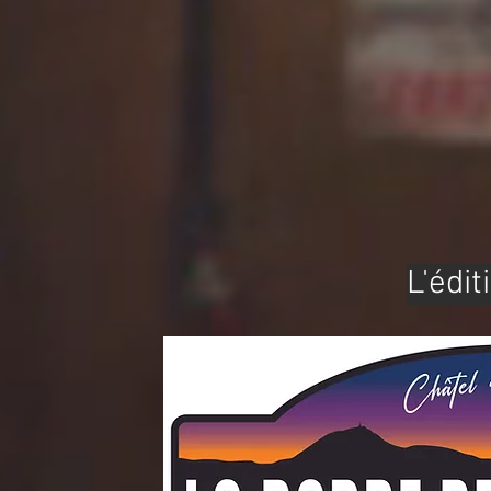
L'édit